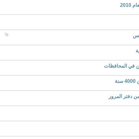
201
يس
ة
ن في المحافظات
ة
من دفتر المرور