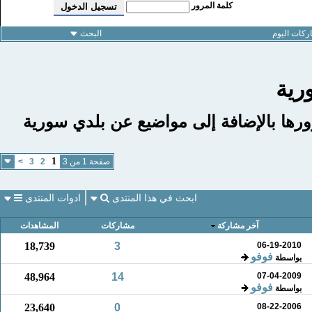
كلمة المرور
كات اليوم
البحث
رية
رها بالإضافة إلى مواضيع عن بلدي سورية
1
صفحة 1 من 3
2
3
>
ابحث في هذا المنتدى
ادوات المنتدى
آخر مشاركة
مشاركات
المشاهدات
18,739
3
06-19-2010
فوفو
بواسطة
48,964
14
07-04-2009
فوفو
بواسطة
23,640
0
08-22-2006