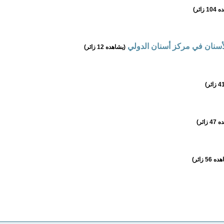
زائر)
لأسنان في مركز أسنان الدولي
(يشاهده 12 زائر)
زائر)
56 زائر)