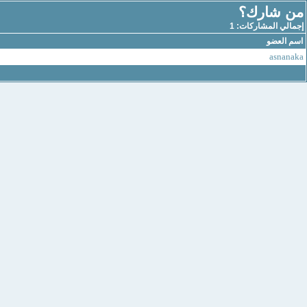
من شارك؟
إجمالي المشاركات: 1
اسم العضو
asnanaka