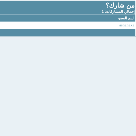
من شارك؟
إجمالي المشاركات: 1
اسم العضو
asnanaka