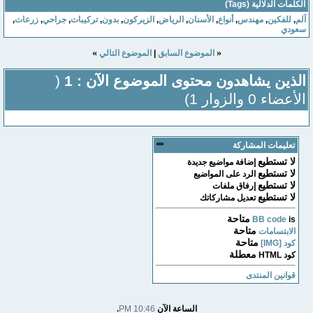
الكلمات الدلالية (Tags)
آلم
,
للفكين
,
مهندس
,
أنواع
,
الأسنان
,
الرياض
,
الزيركون
,
بدون
,
تركيبات
,
جراحي
,
زرعات
,
سعودي
»
«
الموضوع السابق
|
الموضوع التالي
الذين يشاهدون محتوى الموضوع الآن : 1
(
الأعضاء 0 والزوار 1)
تعليمات المشاركة
لا تستطيع
إضافة مواضيع جديدة
لا تستطيع
الرد على المواضيع
لا تستطيع
إرفاق ملفات
لا تستطيع
تعديل مشاركاتك
متاحة
BB code
is
متاحة
الابتسامات
متاحة
كود [IMG]
معطلة
كود HTML
قوانين المنتدى
الساعة الآن
10:46 PM
.