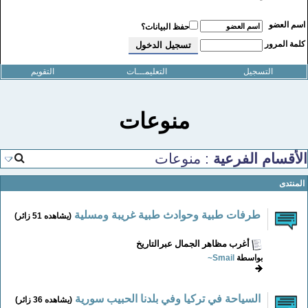
سم العضو
حفظ البيانات؟
لمة المرور
التسجيل
التعليمـــات
التقويم
منوعات
لأقسام الفرعية
: منوعات
المنتدى
طرفات طبية وحوادث طبية غريبة ومسلية
(يشاهده 51 زائر)
أغرب مظاهر الجمال عبرالتاريخ
بواسطة
Smail~
السياحة في تركيا وفي بلدنا الحبيب سورية
(يشاهده 36 زائر)